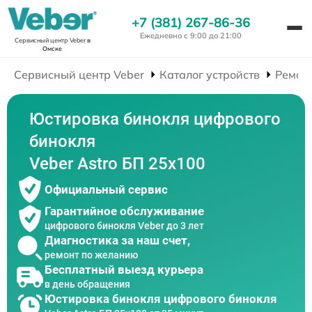
+7 (381) 267-86-36
Ежедневно с 9:00 до 21:00
Сервисный центр Veber
в
Омске
Сервисный центр Veber
Каталог устройств
Ремон
Юстировка бинокля цифрового
бинокля
Veber Astro БП 25x100
Официальный сервис
Гарантийное обслуживание
цифрового бинокля Veber до 3 лет
Диагностика за наш счет,
ремонт по желанию
Бесплатный выезд курьера
в день обращения
Юстировка бинокля цифрового бинокля