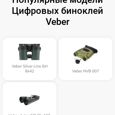
Цифровых биноклей
Veber
Veber Silver Line БН
8x42
Veber NVB 007