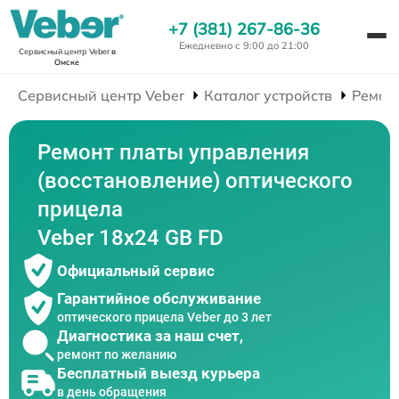
+7 (381) 267-86-36
Ежедневно с 9:00 до 21:00
Сервисный центр Veber
в
Омске
Сервисный центр Veber
Каталог устройств
Ремон
Ремонт платы управления
(восстановление) оптического
прицела
Veber 18x24 GB FD
Официальный сервис
Гарантийное обслуживание
оптического прицела Veber до 3 лет
Диагностика за наш счет,
ремонт по желанию
Бесплатный выезд курьера
в день обращения