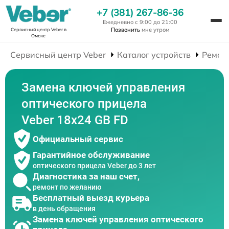
+7 (381) 267-86-36
Ежедневно с 9:00 до 21:00
Позвонить
мне утром
Сервисный центр Veber
в
Омске
Сервисный центр Veber
Каталог устройств
Ремон
Замена ключей управления
оптического прицела
Veber 18x24 GB FD
Официальный сервис
Гарантийное обслуживание
оптического прицела Veber до 3 лет
Диагностика за наш счет,
ремонт по желанию
Бесплатный выезд курьера
в день обращения
Замена ключей управления оптического