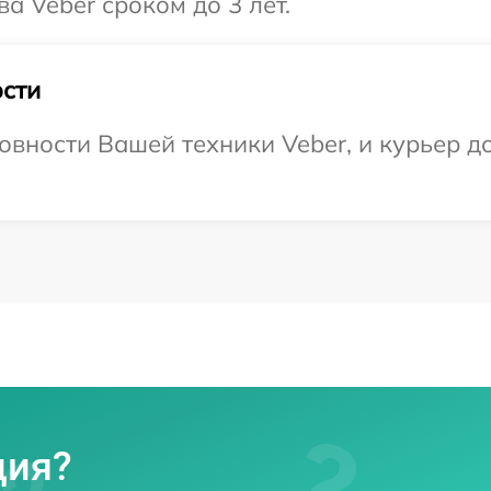
а Veber сроком до 3 лет.
сти
овности Вашей техники Veber, и курьер д
ция?