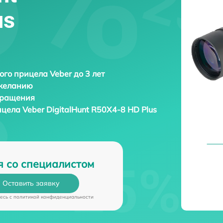
us
ого прицела Veber до 3 лет
 желанию
бращения
рицела
Veber DigitalHunt R50X4-8 HD Plus
я со специалистом
Оставить заявку
есь c
политикой конфиденциальности