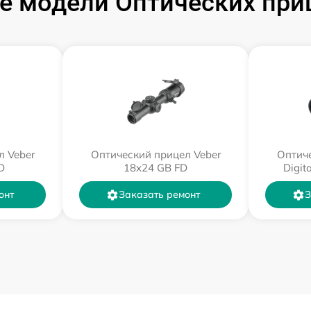
 модели Оптических при
л Veber
Оптический прицел Veber
Оптиче
D
18x24 GB FD
Digit
онт
Заказать ремонт
З