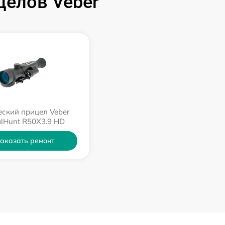
целов Veber
ский прицел Veber
alHunt R50X3.9 HD
аказать ремонт