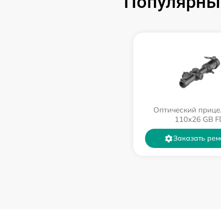
Популярные
Оптический прице
110х26 GB F
Заказать рем