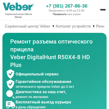
+7 (381) 267-86-36
Ежедневно с 9:00 до 21:00
Позвонить
мне утром
Сервисный центр Veber
в
Омске
Сервисный центр Veber
Каталог устройств
Ремон
Ремонт разъема оптического
прицела
Veber DigitalHunt R50X4-8 HD
Plus
Официальный сервис
Гарантийное обслуживание
оптического прицела Veber до 3 лет
Диагностика за наш счет,
ремонт по желанию
Бесплатный выезд курьера
в день обращения