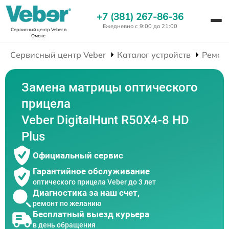
+7 (381) 267-86-36
Ежедневно с 9:00 до 21:00
Сервисный центр Veber
в
Омске
Сервисный центр Veber
Каталог устройств
Ремон
Замена матрицы оптического
прицела
Veber DigitalHunt R50X4-8 HD
Plus
Официальный сервис
Гарантийное обслуживание
оптического прицела Veber до 3 лет
Диагностика за наш счет,
ремонт по желанию
Бесплатный выезд курьера
в день обращения