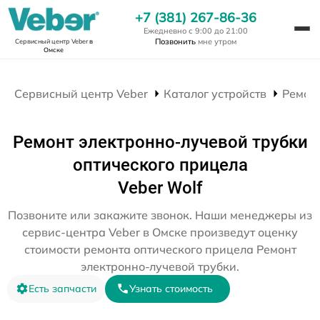
+7 (381) 267-86-36
Ежедневно с 9:00 до 21:00
Позвонить
мне утром
Сервисный центр Veber
в
Омске
Сервисный центр Veber
Каталог устройств
Ремон
Ремонт электронно-лучевой трубки
оптического прицела
Veber Wolf
Позвоните или закажите звонок. Наши менеджеры из
сервис-центра Veber в Омске произведут оценку
стоимости ремонта оптического прицела Ремонт
электронно-лучевой трубки.
Есть запчасти
Узнать стоимость