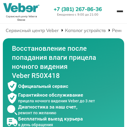
+7 (381) 267-86-36
Ежедневно с 9:00 до 21:00
Сервисный центр Veber
в
Омске
Сервисный центр Veber
Каталог устройств
Ремон
Восстановление после
попадания влаги прицела
ночного видения
Veber R50X418
Официальный сервис
Гарантийное обслуживание
прицела ночного видения Veber до 3 лет
Диагностика за наш счет,
ремонт по желанию
Бесплатный выезд курьера
в день обращения