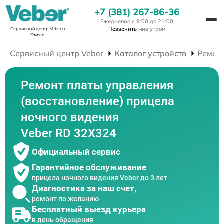
+7 (381) 267-86-36
Ежедневно с 9:00 до 21:00
Позвонить
мне утром
Сервисный центр Veber
в
Омске
Сервисный центр Veber
Каталог устройств
Ремон
Ремонт платы управления
(восстановление) прицела
ночного видения
Veber RD 32X324
Официальный сервис
Гарантийное обслуживание
прицела ночного видения Veber до 3 лет
Диагностика за наш счет,
ремонт по желанию
Бесплатный выезд курьера
в день обращения